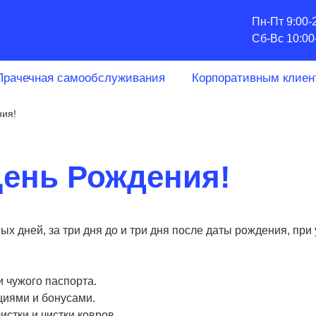
Пн-Пт 9:00-
Сб-Вс 10:00
Прачечная самообслуживания
Корпоративным клиен
ния!
День Рождения!
ых дней, за три дня до и три дня после даты рождения, пр
 чужого паспорта.
кциями и бонусами.
истки и чистки ковров.